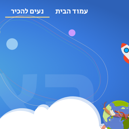
עמוד הבית
נעים להכיר
ק
הצ
ל
ח
ח
א
'
ק
ל